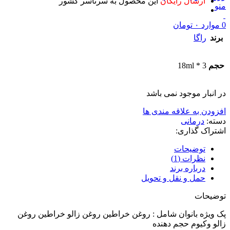
ارسال رایگان
این محصول به سرتاسر کشور
منو
0
موارد
۰
تومان
برند
راگا
حجم
3 * 18ml
در انبار موجود نمی باشد
افزودن به علاقه مندی ها
دسته:
درمانی
اشتراک گذاری:
توضیحات
نظرات (1)
درباره برند
حمل و نقل و تحویل
توضیحات
پک ویژه بانوان شامل : روغن خراطین روغن زالو خراطین روغن
زالو وکیوم حجم دهنده