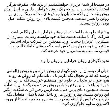
در همینجا از شما عزیزان خواهشمندیم از برند های متفرقه هرگز
استفاده نکنید، باید بدانید که رنگ روغن خراطین دلیلی بر اصل بودن
روغن نیست زیرا که متقلبان با روش های مختلف رنگ و بوی این
روغن را تغییر میدهند، همچنین قیمت بالای این روغن نشانه اصل
بودن روغن نیست.
پیشنهاد ما به شما استفاده از روغن خراطین اصل راگا میباشد،
شرکت راگا با سابقه هشت ساله خود توانسته رضایت بسیاری از
مشتریان عزیز را بدست آورد، همچنین این شرکت برای آسایش
مشتریان خود همواره در تلاش است که روغنی کاملا خالص و با
قیمتی مناسب به مشتریان خود عرضه کند.
نحوه نگهداری روغن خراطین و روغن زالو :
خیلی از دوستان از نحوه نگهداری روغن خراطین و روغن زالو می
پرسند که اید تو یخچال نگه داریم یا … باید بگم که روغن ها رو به
هیچ عنوان در یخچال یا جلوی نور مستقیم خورشید نگه ندارید. نور
خورشید باعث ازبین رفتن خواص روغن میشه و دیگه قابل استفاده
نیست همچنین دمای پایین هم باعث ازبین رفتن اثرات شگفت انگیز
این روغن میشه، بهتره روغن ها رو داخل کمد با دمای متعادل نگه
دارید و حتما پس از استفاده درب شیشه رو محکم ببندید تا از ورود
اکسیژن مداوم جلوگیری کنید.