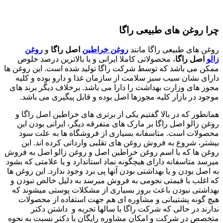
چرا روغن های طبیعی راگا
روغن های طبیعی راگا مانند
روغن خراطین
اصل
راگا
و
روغن
زالو
اصل
راگا
، محصولاتی کاملا ایرانی و با بالاترین درصد خلوص
ممکن می باشد که توسط شرکت راگا تولید شده است. این روغن ها
دارای نشان سیب سبز سلامت از سازمان غذا و دارو بوده و کلیه
مجوز های وزارت بهداشت را دارا می باشد. برخلاف دیگر برند های
موجود در بازار کلیه مجوزها اصل بوده و قابل پیگیری می باشد.
همانطور که در بالا گفتیم یکی از برتری های خراطین اصل راگا و
روغن زالو اصل راگا بر مارک های متفرقه دیگر، ایرانی بودن این
محصولات است. متاسفانه بسیاری از فروشگاه ها به علت سود
بیشتر، شروع به فروش روغن های تقلبی وارداتی کرده اند. این
روغن ها که با اسم روغن خراطین اصل و روغن زالو اصل به فروش
میرسد متاسفانه دارای هیچگونه نماد استاندارد و یا علامتی که بشود
به اصل بودن و یا بهداشتی بودن آنها پی برد وجود ندارد. این روغن ها
که اغلب با قیمتی نجومی به فروش میرسد به دلیل خالص نبودن و
بهداشتی نبودن باعث بروز بسیاری از مشکلات پوستی میشوند که
هیچ گونه پشتیبانی و مشاوره ای هم جهت استفاده از محصولات
ندارند در حالی که شرکت راگا با سالها تجربه و داشتن دکتر
متخصص در شرکت و امکان مشاوره رایگان با دکتر نسبت به نحوه