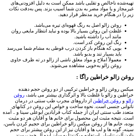
تهیه‌شده ناخالص و تقلبی باشد ممکن است به دلیل افزودنی‌های
غیرمجاز و یا مواد مضر به بدن شما آسیب بزند. پس به‌دقت نکات
زیر را در هنگام خرید مدنظر قرار دهید.
روغن زالو اصل به رنگ قهوه‌ای تیره می‌باشد.
غلظت این روغن بسیار بالا بوده و نباید انتظار مایعی روان
مانند آب را داشته باشید.
رنگ این روغن کدر است.
بویی که هنگام باز کردن درب قوطی به مشام شما می‌رسد
باید بسیار تند و بدبو باشد.
معمولاً املاح و مواد معلق ناشی از زالو در ته ظرف حاوی
روغن زالو به‌خوبی مشاهده می‌شوند.
روغن زالو خراطین راگا :
میکس روغن زالو و خراطین ترکیبی از دو روغن حجم دهنده
خراطین و زالو با غلظت بالا و اثرگذاری بیشتر می باشد،
روغن
زالو
و
روغن خراطین
از داروهای مجرب طب سنتی در درمان
ناتوانی جنسی است. نحوه ساخت و خواص این روغن در کتابهای
متعدد طب سنتی ایران از جمله کتاب قرابادین ابوعلی سینا و .. آمده
است. نتیجه مثبت این محصول برای خانم ها و آقایان هر دو مثبت
بوده، خانم ها از روغن میکس زالو خراطین برای حجیم کردن باسن،
سینه، گونه ها و لب ها و آقایان نیز از این روغن بیشتر برای حجم
دادن آلت تناسلی استفاده میکنندتا به سایز ایده آل خود برسند.