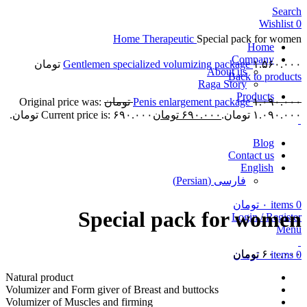
Search
Wishlist
0
Home
Therapeutic
Special pack for women
Home
Company
۱.۵۶۰.۰۰۰
Gentlemen specialized volumizing package
تومان
About us
Back to products
Raga Story
Products
۱.۰۹۰.۰۰۰
Penis enlargement package
تومان
Original price was:
۱.۰۹۰.۰۰۰ تومان.
۶۹۰.۰۰۰
تومان
Current price is: ۶۹۰.۰۰۰ تومان.
Sold out
Blog
Contact us
English
Click to enlarge
فارسی
(
Persian
)
0
items
۰
تومان
Special pack for women
Login / Register
Menu
۶۰۰.۰۰۰
تومان
0
items
۰
تومان
Natural product
Volumizer and Form giver of Breast and buttocks
Volumizer of Muscles and firming