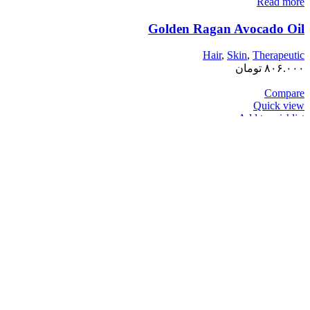
Read more
Golden Ragan Avocado Oil
Hair
,
Skin
,
Therapeutic
۸۰۶.۰۰۰
تومان
Compare
Quick view
Add to wishlist
Bitter almond oil quantity
Add to cart
Bitter almond oil
Hair
,
Skin
,
Therapeutic
۱۶۹.۰۰۰
تومان
Compare
Quick view
Add to wishlist
fennel oil quantity
Add to cart