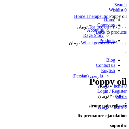
Search
Wishlist
0
Home
Therapeutic
Poppy oil
Home
Company
۲۳۶.۶۰۰
Tea tree oil
تومان
About us
Back to products
Raga Story
Products
۱۶۹.۰۰۰
Wheat germ oil
تومان
Blog
Click to enlarge
Contact us
English
فارسی
(
Persian
)
Poppy oil
0
items
۰
تومان
Login / Register
۲۰۵.۴۰۰
تومان
Menu
strong pain reliever
0
items
۰
تومان
fix premature ejaculation
soporific