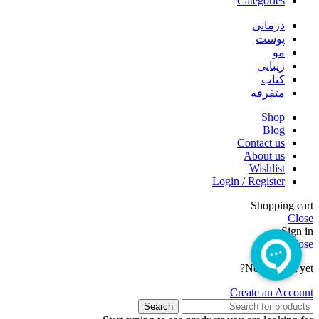
Categories
درمانی
پوست
مو
زیبایی
کتاب
متفرقه
Shop
Blog
Contact us
About us
Wishlist
Login / Register
Shopping cart
Close
Sign in
Close
No account yet?
Create an Account
Search