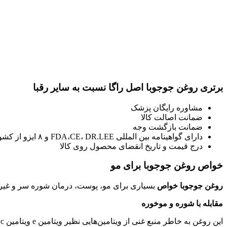
برتری روغن جوجوبا اصل راگا نسبت به سایر رقبا
مشاوره رایگان پزشک
ضمانت اصالت کالا
ضمانت بازگشت وجه
دارای گواهینامه بین المللی FDA،CE، DR.LEE و ۸ ایزو از کشور انگلستان
درج قیمت و تاریخ انقضای محصول روی کالا
خواص روغن جوجوبا برای مو
روغن جوجوبا خواص
بسیاری برای مو، پوست، درمان شوره سر و غیره دا
مقابله با شوره و موخوره
این روغن به خاطر منبع غنی از ویتامین‌هایی نظیر ویتامین e ویتامین c و مواد‌های معدنی چون روی و مس است می‌تواند کمک شایانی به تغذیه مو کرده و از خشکی،‌ شوره،‌ موخوره و ریزش آن جلوگیری کند.