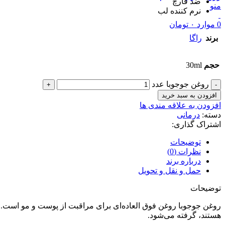
ضد قارچ
منو
نرم کننده لب
0
موارد
۰
تومان
برند
راگا
حجم
30ml
روغن جوجوبا عدد
افزودن به سبد خرید
افزودن به علاقه مندی ها
دسته:
درمانی
اشتراک گذاری:
توضیحات
نظرات (0)
درباره برند
حمل و نقل و تحویل
توضیحات
روغن جوجوبا روغن فوق العاده‌ای برای مراقبت از پوست و مو است. این 
هستند، گرفته می‌شود.