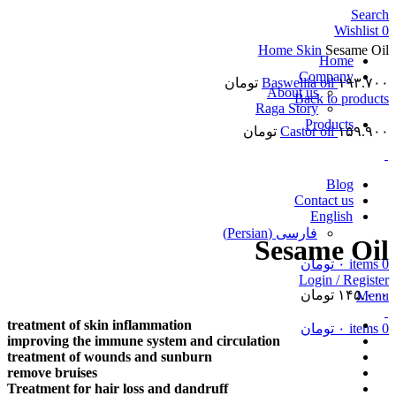
Search
Wishlist
0
Home
Skin
Sesame Oil
Home
Company
۱۹۳.۷۰۰
Baswellia oil
تومان
About us
Back to products
Raga Story
Products
۱۵۹.۹۰۰
Castor oil
تومان
Blog
Click to enlarge
Contact us
English
فارسی
(
Persian
)
Sesame Oil
0
items
۰
تومان
Login / Register
۱۴۵.۰۰۰
تومان
Menu
treatment of skin inflammation
0
items
۰
تومان
improving the immune system and circulation
treatment of wounds and sunburn
remove bruises
Treatment for hair loss and dandruff