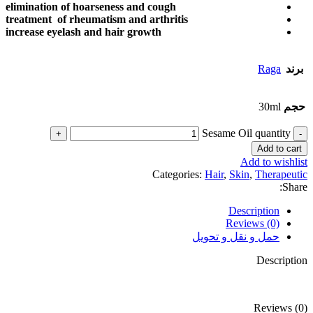
elimination of hoarseness and cough
treatment of rheumatism and arthritis
increase eyelash and hair growth
برند
Raga
حجم
30ml
Sesame Oil quantity
Add to cart
Add to wishlist
Categories:
Hair
,
Skin
,
Therapeutic
Share:
Description
Reviews (0)
حمل و نقل و تحویل
Description
Reviews (0)