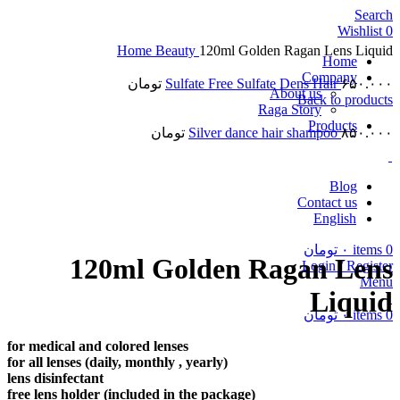
Search
Wishlist
0
Home
Beauty
120ml Golden Ragan Lens Liquid
Home
Company
۶۵۰.۰۰۰
Sulfate Free Sulfate Dens Hair
تومان
About us
Back to products
Raga Story
Products
۸۵۰.۰۰۰
Silver dance hair shampoo
تومان
Sold out
Blog
Contact us
Click to enlarge
English
0
items
۰
تومان
120ml Golden Ragan Lens
Login / Register
Menu
Liquid
0
items
۰
تومان
for medical and colored lenses
for all lenses (daily, monthly , yearly)
lens disinfectant
free lens holder (included in the package)