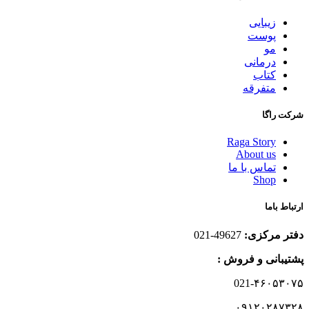
زیبایی
پوست
مو
درمانی
کتاب
متفرقه
شرکت راگا
Raga Story
About us
تماس با ما
Shop
ارتباط باما
دفتر مرکزی:
49627-021
پشتیبانی و فروش :
021-۴۶۰۵۳۰۷۵
۰۹۱۲۰۲۸۷۳۲۸