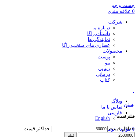
جست و جو
0
علاقه مندی
شرکت
درباره ما
داستان راگا
نمایندگی ها
دسته بندی ها
عطاری های منتخب راگا
محصولات
همه
محصولات
پوست
پوست
۳۰ محصولات
مو
درمانی
۴۵ محصولات
زیبایی
راگان طلایی
۱۱ محصولات
درمانی
زیبایی
۱ محصول
کتاب
کتاب
۴ محصولات
متفرقه
۰ محصولات
مو
۲۱ محصولات
وبلاگ
بستن
تماس با ما
فارسی
فیلتر قیمت
English
حداقل قیمت
حداکثر قیمت
0
موارد
۰
تومان
ورود / فرم ثبت نام
فیلتر