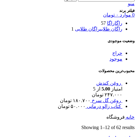
منو
فیلتر برند
0
موارد
۰
تومان
راگا
راگا
57
راگان طلایی
راگان طلایی
1
وضعیت موجودی
حراج
موجود
محبوب‌ترین محصولات
روغن کندش
امتیاز
5.00
از 5
۲۴۷.۰۰۰
تومان
روغن گل سرخ
۱۸۰.۷۰۰
تومان
کتاب زالو درمانی
۵۰.۰۰۰
تومان
خانه
فروشگاه
Showing 1–12 of 62 results