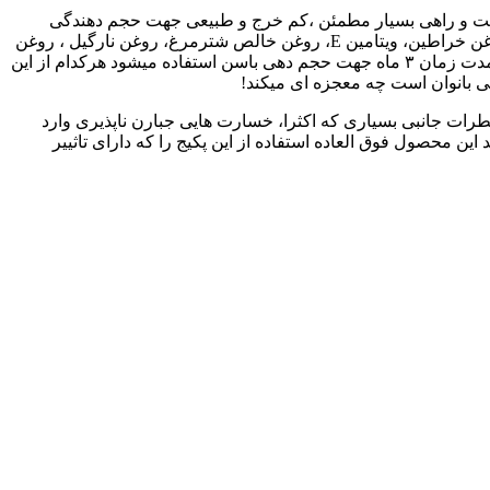
است و راهی بسیار مطمئن ،کم خرج و طبیعی جهت حجم دهندگی
باسن و ماندگاری دائمی آن می باشد. این پکیج ، شامل ۴ شیشه روغن مخصوص که دارای فرمولاسیون منحصر به فرد راگا و روغن زالو ، روغن خراطین، ویتامین E، روغن خالص شترمرغ، روغن نارگیل ، روغن
هسته انار میباشد که هر کدام از شیشه های روغن بصورت شماره گذاری شده و دارای ترکیبات منحصر به فرد خود میباشد که به ترتیب در مدت زمان ۳ ماه جهت حجم دهی باسن استفاده میشود هرکدام از این
صی بانوان است چه معجزه ای میکند!
ات جانبی بسیاری که اکثرا، خسارت هایی جبارن ناپذیری وارد
ین محصول فوق العاده استفاده از این پکیج را که دارای تاثییر