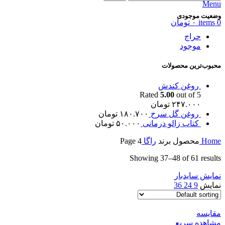
Menu
وضعیت موجودی
0
items
۰
تومان
حراج
موجود
محبوب‌ترین محصولات
روغن کندش
Rated
5.00
out of 5
۲۴۷.۰۰۰
تومان
روغن گل سرخ
۱۸۰.۷۰۰
تومان
کتاب زالو درمانی
۵۰.۰۰۰
تومان
Home
محصول برند
راگا
Page 4
Showing 37–48 of 61 results
نمایش سایدبار
نمایش
9
24
36
مقایسه
مشاهده سریع