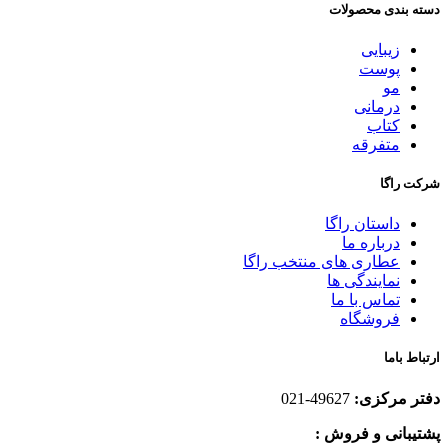
دسته بندی محصولات
زیبایی
پوست
مو
درمانی
کتاب
متفرقه
شرکت راگا
داستان راگا
درباره ما
عطاری های منتخب راگا
نمایندگی ها
تماس با ما
فروشگاه
ارتباط باما
دفتر مرکزی:
49627-021
پشتیبانی و فروش :