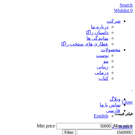
Search
Wishlist
0
شرکت
درباره ما
داستان راگا
نمایندگی ها
Categories
عطاری های منتخب راگا
محصولات
All
products
پوست
پوست
۳۰ products
مو
درمانی
۴۵ products
زیبایی
راگان طلایی
۱۱ products
درمانی
زیبایی
۱ product
کتاب
کتاب
۴ products
متفرقه
۰ products
مو
۲۱ products
وبلاگ
Close
تماس با ما
فارسی
فیلتر قیمت
English
Min price
Max price
0
items
۰
تومان
Login / Register
Filter