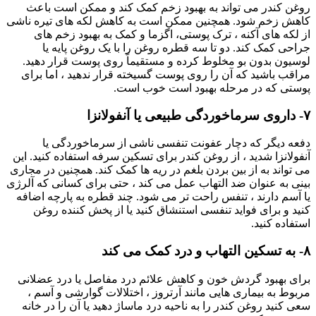
روغن کندر می تواند به بهبود زخم کمک کند و ممکن است باعث
کاهش زخم شود. همچنین ممکن است به کاهش لکه های تیره ناشی
از لکه های آکنه ، ترک پوستی، اگزما و کمک به بهبود زخم های
جراحی کمک کند. دو تا سه قطره روغن را با یک روغن پایه یا
لوسیون بدون بو مخلوط کرده و مستقیماً روی پوست قرار دهید.
مراقب باشید که آن را روی پوست گسیخته قرار ندهید ، اما برای
پوستی که در مرحله بهبود است خوب است.
۷- داروی سرماخوردگی طبیعی یا آنفولانزا
دفعه دیگر که دچار عفونت تنفسی ناشی از سرماخوردگی یا
آنفولانزا شدید ، از روغن کندر برای تسکین سرفه استفاده کنید. این
می تواند به از بین بردن بلغم در ریه ها کمک کند. همچنین در مجاری
بینی به عنوان ضد التهاب عمل می کند ، حتی برای کسانی که آلرژی
یا آسم دارند ، تنفس راحت تر می شود. چند قطره به پارچه اضافه
کنید و برای فواید تنفسی استنشاق کنید یا از پخش کننده روغن
استفاده کنید.
۸- به تسکین التهاب و درد کمک می کند
برای بهبود گردش خون و کاهش علائم درد مفاصل یا درد عضلانی
مربوط به بیماری هایی مانند آرتروز ، اختلالات گوارشی و آسم ،
سعی کنید روغن کندر را به ناحیه درد ماساژ دهید یا آن را در خانه