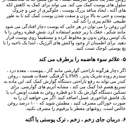
سلول های پوست کمک می کند. می تواند برای کمک به کاهش لکه
های آکنه ، ایجاد منافذ بزرگ پوست ، جلوگیری از چین و چروک
پوست و حتی به بالا بردن و سفت شدن پوست کمک کند تا به طور
طبیعی علائم پیری را کُند کند.
این روغن را می توان در هر جایی که پوست دچار افتادگی می شود
مانند شکم ، جغک یا زیر چشم استفاده کرد. شش قطره روغن را با
یک اونس روغن بدون بو مخلوط کرده و مستقیماً روی پوست قرار
دهید. برای اطمینان از وجود واکنش های آلرژیک ، ابتدا یک ناحیه را با
پچ پوستی کوچک تست کنید.
۵- علائم سوء هاضمه را برطرف می کند
اگر دچار هرگونه ناراحتی گوارشی مانند گاز ، یبوست ، معده درد ،
سندرم روده تحریک پذیر ، PMS یا گرفتگی عضلات هستید ، روغن
کندر می تواند به رفع ناراحتی دستگاه گوارش کمک کند. این ماده به
تسریع هضم غذا کمک می کند ، مشابه آنزیم های گوارشی. برای
تسکین دستگاه گوارش یک تا دو قطره روغن به هشت اونس آب یا
یک قاشق غذاخوری عسل اضافه کنید. اگر می خواهید آن را به
صورت خوراکی مصرف کنید ، مطمئن شوید که ۱۰۰ درصد روغن
خالص است. روغنهای معطر یا پرفیوم را مصرف نکنید.
۶- درمان جای زخم ، زخم ، ترک پوستی یا آکنه