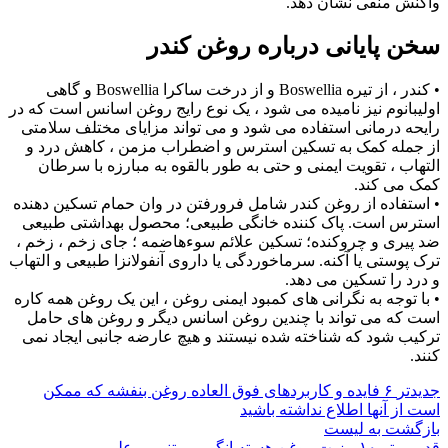
واکنش منفی نشان دهد.
سخن پایانی درباره روغن کندر
• کندر ، از تیره Boswellia و از درخت ساکرا Boswellia و گاهی
اولیبانوم نیز نامیده می شود ، یک نوع رایج روغن اسانس است که در
رایحه درمانی استفاده می شود و می تواند مزایای مختلف سلامتی
از جمله کمک به تسکین استرس و اضطراب مزمن ، کاهش درد و
التهاب ، تقویت ایمنی و حتی به طور بالقوه به مبارزه با سرطان
کمک می کند.
• استفاده از روغن کندر شامل فرورفتن در وان حمام تسکین دهنده
استرس است. پاک کننده خانگی طبیعی؛ محصول بهداشتی طبیعی
ضد پیری و چروکنده؛ تسکین علائم سوءهاضمه ؛ جای زخم ، زخم ،
ترک پوستی یا آکنه. سرماخوردگی یا داروی آنفولانزا طبیعی و التهاب
و درد را تسکین می دهد.
• با توجه به نگرانی های کمبود ایمنی روغن ، این یک روغن همه کاره
است که می تواند با چندین روغن اسانس دیگر و روغن های حامل
ترکیب شود که شناخته شده نیستند و هیچ عارضه جانبی ایجاد نمی
کنند.
جدیدتر
۶ فایده و کاربردهای فوق العاده روغن بنفشه که ممکن
است از آنها اطلاع نداشته باشید
بازگشت به لیست
قدیمی تر
۱۰ مزیت روغن هسته انگور، مبتنی بر علم