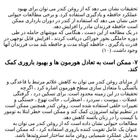
تحقیقات نشان می دهد که از روغن کندر می توان برای بهبود
عملکرد حافظه و یادگیری استفاده کرد. و برخی مطالعات حیوانی
حتی نشان می دهد که استفاده از کندر در دوران بارداری ممکن
است حافظه فرزندان مادر را افزایش دهد.
در یک مطالعه از این دست ، هنگامی که موشهای حامله در طی
دوره حاملگی بخور خوراکی دریافت کردند ، افزایش قابل توجهی در
قدرت یادگیری ، حافظه کوتاه مدت و حافظه بلند مدت فرزندان آنها
وجود داشت. (۱۰)
۷- ممکن است به تعادل هورمون ها و بهبود باروری کمک
کند.
از مزایای روغن کندر می توان به کاهش علائم مرتبط با قاعدگی و
یائسگی با متعادل سازی سطح هورمون اشاره کرد ، اگرچه
تحقیقات در این زمینه محدود است. برای تسکین درد ، گرفتگی
عضلات ، یبوست ، سردرد ، اضطراب ، حالت تهوع ، خستگی و
تغییرات خلقی استفاده شده است. روغن کندر همچنین ممکن است
در تنظیم تولید استروژن کمک کند و ممکن است خطر ابتلا به تومور
یا کیست را در زنان یائسه کاهش دهد.
مطالعات حیوانی نشان داده است که از روغن کندر می توان به
عنوان یک عامل تقویت کننده باروری استفاده کرد ، که ممکن است
به دلیل عملکرد شیمیایی روغن مانند ساختار استروئیدها باشد.