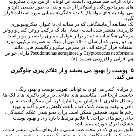
دارای اثرات ضد میکروبی است. این توانایی از بین بردن میکروب
های سرماخوردگی و آنفولانزا از خانه و بدن به طور طبیعی دارد و
می تواند به جای مواد پاک کننده خانگی شیمیایی مورد استفاده قرار
گیرد.
یک مطالعه آزمایشگاهی که در مقاله ای با عنوان میکروبیولوژی
کاربردی منتشر شده است ، نشان داد که ترکیب روغن کندر و روغن
مرمکی هنگام استفاده در برابر عوامل بیماری زا بسیار موثر است.
این دو روغن که از سال ۱۵۰۰ قبل از میلاد به صورت ترکیبی مورد
استفاده قرار گرفته اند ، در معرض میکروارگانیسم هایی مانند
Cryptococcus neoformans و Pseudomonas aeruginosa دارای خواص
هم افزایی و افزودنی هستند. (۸)
۵- پوست را بهبود می بخشد و از علائم پیری جلوگیری
می کند.
از مزایای کندر می توان به توانایی تقویت پوست و بهبود رنگ ،
خاصیت ارتجاعی ، مکانیسم های دفاعی در برابر باکتری ها یا لکه ها
و شکل ظاهری با افزایش سن اشاره کرد. این ممکن است به تن
دادن و لیفت پوست کمک کند ، باعث کاهش زخم و آکنه و بهبود
زخم ها شود. همچنین ممکن است برای محو شدن علائم کشیدگی ،
جای زخم های جراحی یا علائم مرتبط با بارداری و بهبود پوست
خشک یا ترک خورده مفید باشد.
طبق مروری که در مجله طب سنتی و داروهای مکمل منتشر شده ،
روغن کندر باعث کاهش قرمزی و تحریک پوست می شود ، در عین