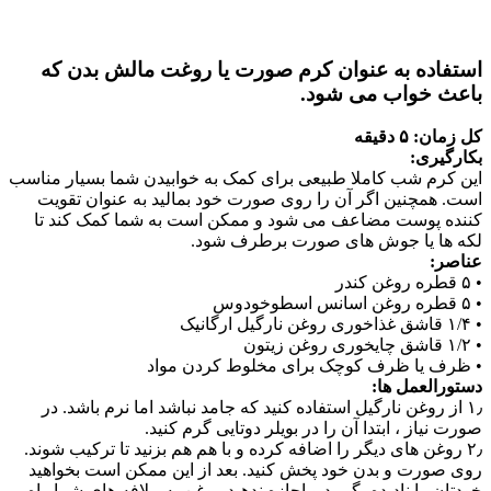
استفاده به عنوان کرم صورت یا روغت مالش بدن که
باعث خواب می شود.
کل زمان: ۵ دقیقه
بکارگیری:
این کرم شب کاملا طبیعی برای کمک به خوابیدن شما بسیار مناسب
است. همچنین اگر آن را روی صورت خود بمالید به عنوان تقویت
کننده پوست مضاعف می شود و ممکن است به شما کمک کند تا
لکه ها یا جوش های صورت برطرف شود.
عناصر:
• ۵ قطره روغن کندر
• ۵ قطره روغن اسانس اسطوخودوس
• ۱/۴ قاشق غذاخوری روغن نارگیل ارگانیک
• ۱/۲ قاشق چایخوری روغن زیتون
• ظرف یا ظرف کوچک برای مخلوط کردن مواد
دستورالعمل ها:
۱٫ از روغن نارگیل استفاده کنید که جامد نباشد اما نرم باشد. در
صورت نیاز ، ابتدا آن را در بویلر دوتایی گرم کنید.
۲٫ روغن های دیگر را اضافه کرده و با هم هم بزنید تا ترکیب شوند.
روی صورت و بدن خود پخش کنید. بعد از این ممکن است بخواهید
خودتان را نادیده بگیرید و اجازه ندهید روغن به ملافه های شما راه