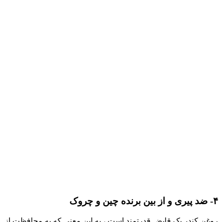
۴- ضد پیری و از بین برنده چین و چروک
روغن کندر یک قابض قدرتمند است ، به این معنی که به محافظت از