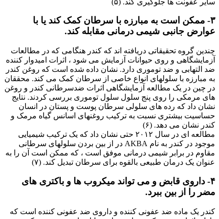
سایر عفونت ها جلوگیری کند. (۵)
۳- ممکن است به مبارزه با سرطان کمک کند یا با
عوارض جانبی شیمی درمانی مقابله کند.
چندین گروه تحقیقاتی دریافته اند که کندر هنگامی که در مطالعات
آزمایشگاهی و روی حیوانات آزمایش می شود ، اثرات امیدوار کننده
ضد التهابی و ضد توموری دارد. نشان داده شده است که روغن کندر
به مبارزه با سلولهای انواع خاصی از سرطان کمک می کند. محققان
در چین در یک مطالعه آزمایشگاهی اثرات ضدسرطانی کندر و روغن
های مرمکی را روی پنج سلول سلول توموری بررسی کردند. نتایج
نشان داد که رده های سلولی سرطان پوست و پستان در انسان
حساسیت بیشتری نسبت به ترکیب روغنهای اسانس گیاه مرمک و
کندر نشان می دهد. (۶)
مطالعه ای در سال ۲۰۱۲ حتی نشان داد که یک ترکیب شیمیایی
موجود در کندر به نام AKBA در از بین بردن سلولهای سرطانی
مقاوم در برابر شیمی درمانی موفق است ، که ممکن است آن را به
عنوان یک درمان طبیعی بالقوه برای سرطان تبدیل کند. (۷)
۴- داروی قابض و می تواند میکروب ها و باکتری های
مضر را از بین ببرد.
کندر یک ماده ضد عفونی کننده و داروی ضد عفونی کننده است که