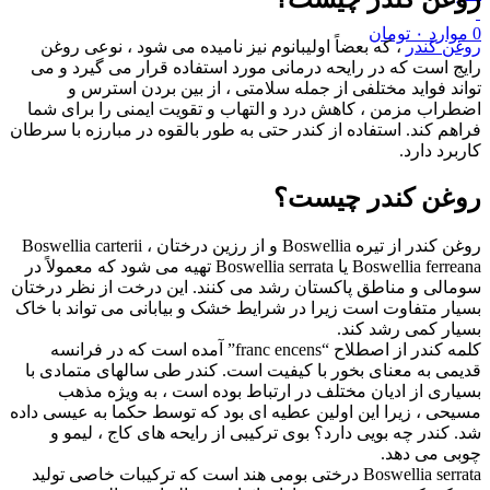
0
موارد
۰
تومان
روغن کندر
، که بعضاً اولیبانوم نیز نامیده می شود ، نوعی روغن
رایج است که در رایحه درمانی مورد استفاده قرار می گیرد و می
تواند فواید مختلفی از جمله سلامتی ، از بین بردن استرس و
اضطراب مزمن ، کاهش درد و التهاب و تقویت ایمنی را برای شما
فراهم کند. استفاده از کندر حتی به طور بالقوه در مبارزه با سرطان
کاربرد دارد.
روغن کندر چیست؟
روغن کندر از تیره Boswellia و از رزین درختان Boswellia carterii ،
Boswellia ferreana یا Boswellia serrata تهیه می شود که معمولاً در
سومالی و مناطق پاکستان رشد می کنند. این درخت از نظر درختان
بسیار متفاوت است زیرا در شرایط خشک و بیابانی می تواند با خاک
بسیار کمی رشد کند.
کلمه کندر از اصطلاح “franc encens” آمده است که در فرانسه
قدیمی به معنای بخور با کیفیت است. کندر طی سالهای متمادی با
بسیاری از ادیان مختلف در ارتباط بوده است ، به ویژه مذهب
مسیحی ، زیرا این اولین عطیه ای بود که توسط حکما به عیسی داده
شد. کندر چه بویی دارد؟ بوی ترکیبی از رایحه های کاج ، لیمو و
چوبی می دهد.
Boswellia serrata درختی بومی هند است که ترکیبات خاصی تولید