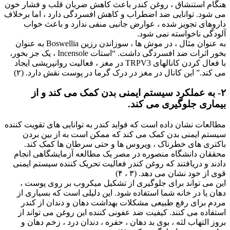
هنگام استنشاق ، روغن کندر باعث کاهش ضربان قلب و فشار خون
می شود. توانایی ضد اضطراب و کاهش افسردگی دارد ، اما برخلاف
داروهای تجویز شده ، عوارض جانبی منفی ندارد و باعث خواب
آلودگی ناخواسته نمی شود.
به عنوان مثال ، در موش ها ، سوزاندن رزین Boswellia به عنوان
بخور اثرات ضد افسردگی داشت. “استات Incensole ، یک جز بخور،
با فعال کردن کانالهای TRPV3 در مغز ، فعالیت روانپریشی ایجاد
می کند.” این کانال در مغز در درک گرما در پوست نقش دارد. (۲)
۲- به عملکرد سیستم ایمنی بدن کمک می کند و از
بیماری جلوگیری می کند.
مطالعات نشان داده است که فواید کندر به توانایی های تقویت کننده
سیستم ایمنی بدن کمک می کند که ممکن است به از بین بردن
باکتری های خطرناک ، ویروس ها و حتی سرطان ها کمک کند.
محققان دانشگاه منصوره در مصر یک مطالعه آزمایشگاهی انجام
دادند و دریافتند که روغن کندر فعالیت تحریک کننده سیستم ایمنی
قوی از خود نشان می دهد. (۳ ، ۴)
این می تواند برای جلوگیری از تشکیل میکروب بر روی پوست ،
دهان یا در خانه شما استفاده شود. این دلیلی است که بسیاری از
مردم برای رفع طبیعی مشکلات بهداشت دهان و دندان از کندر
استفاده می کنند. کیفیت ضد عفونی کننده این روغن می تواند از
بروز التهاب لثه ، بوی بد دهان ، حفره ، دندان درد ، زخم دهان و