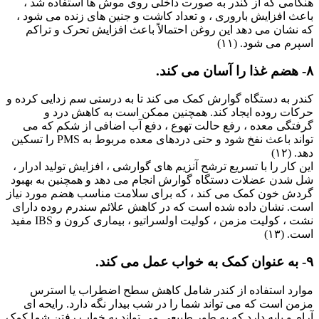
هنگامی که از کندر به صورت داخلی روی موش ها استفاده شد ،
باعث افزایش باروری ، و تعداد کاشت و جنین های زنده می شود ،
که نشان می دهد این روغن احتمالاً باعث افزایش تحرک و تراکم
اسپرم می شود. (۱۱)
۸- هضم غذا را آسان می کند.
کندر به دستگاه گوارش کمک می کند تا به درستی سم زدایی کرده و
حرکات روده ایجاد کند. همچنین ممکن است به کاهش درد و
گرفتگی معده ، رفع حالت تهوع ، دفع آب اضافی از شکم که می
تواند باعث نفخ شود و حتی دردهای معده مربوط به PMS را تسکین
دهد. (۱۲)
این کار را با تسریع ترشح آنزیم های گوارشی ، افزایش تولید ادرار ،
شل شدن عضلات دستگاه گوارش انجام می دهد و همچنین به بهبود
گردش خون کمک می کند ، که برای سلامت مناسب هضم مورد نیاز
است. نشان داده شده است که در کاهش علائم سندرم روده دارای
نشت ، کولیت مزمن ، کولیت اولسراتیو ، بیماری کرون و IBS مفید
است. (۱۳)
۹- به عنوان کمک به خواب عمل می کند.
موارد استفاده از کندر شامل کاهش سطح اضطراب یا استرس
مزمن است که می تواند شما را در شب بیدار نگه دارد. رایحه ای
آرام و پایه دارد که به طور طبیعی می تواند به خواب رفتن شما کمک