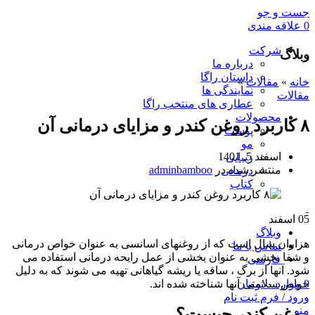
جست و جو
0
علاقه مندی
شرکت
وبلاگ
درباره ما
داستان راگا
خانه
»
مقالات
»
نمایندگی ها
مقالات
عطاری های منتخب راگا
محصولات
۸ کاربرد روغن کندر و مزایای درمانی آن
پوست
مو
اسفند 5, 1401
زیبایی
منتشر شده در
adminbamboo
درمانی
کتاب
05
اسفند
وبلاگ
هزاران سال است که از روغنهای اسانسی به عنوان خواص درمانی
تماس با ما
و شفا بخشی به عنوان بخشی از عمل رایحه درمانی استفاده می
فارسی
شود. آنها از برگ ، ساقه یا ریشه گیاهانی تهیه می شوند که به دلیل
0
موارد
۰
تومان
خواص سلامتی آنها شناخته شده اند.
ورود / فرم ثبت نام
منو
روغن کندر چیست؟