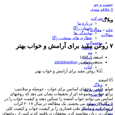
جست و جو
0
علاقه مندی
شرکت
وبلاگ
درباره ما
داستان راگا
خانه
»
مقالات
»
نمایندگی ها
مقالات
عطاری های منتخب راگا
محصولات
۷ روغن مفید برای آرامش و خواب بهتر
پوست
مو
اسفند 5, 1401
زیبایی
منتشر شده در
adminbamboo
درمانی
کتاب
05
اسفند
وبلاگ
فواید علمی روغنهای اسانس برای خواب ، حوصله و سلامتی:
تماس با ما
برای خواب: مجموعه ای از تحقیقات نشان می دهد که روغنهای
فارسی
اسانس می توانند خواب آشفته را تسکین دهند و کیفیت خواب را در
0
موارد
۰
تومان
بزرگسالان بهبود می بخشند. یک مطالعه در سال ۲۰۱۷ اثرات
ورود / فرم ثبت نام
آروماتراپی و ماساژ طب فشاری را بر کیفیت خواب و کیفیت کلی
منو
زندگی در زنان مقایسه کرد. محققان دریافتند که ترکیبی از روغنهای