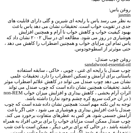
روغن یاس:
jasmin
به نظر می رسد یاس با رایحه ای شیرین و گلی دارای قابلیت های
جدی در تقویت خواب است. تحقیقات نشان می دهد یاس باعث
بهبود کیفیت خواب و کاهش خواب نا آرام و همچنین افزایش
هوشیاری در روز می شود. مطالعه ای در سال ۲۰۰۲ نشان داد که
یاس تمام این مزایای خواب و همچنین اضطراب را کاهش می دهد ،
حتی موثرتر از اسطوخودوس.
روغن چوب صندل:
sandalwood-essential-oil
چوب صندل با رایحه ای غنی ، چوبی ، خاکی ، سابقه استفاده
باستانی برای آرامش و تسکین اضطراب را دارد. تحقیقات علمی
نشان می دهد چوب صندل می تواند در کاهش علائم اضطراب موثر
باشد. تحقیقات همچنین نشان داده است که چوب صندل می تواند
اثرات آرام بخشی ، کاهش بیداری و افزایش میزان خواب non-REM
( در آن حرکت سریع کره چشم وجود ندارد) داشته باشد.
توجه به این نکته مهم است: همچنین نشان داده شده است که چوب
صندل باعث افزایش بیداری و هوشیاری می شود ، حتی اگر باعث
آرامش جسمی شود. هر کس به عطرهای متفاوت برخورد می کند.
چوب صندل ممکن است مزایای خواب را برای برخی افراد به همراه
داشته باشد ، در حالی که برای برخی دیگر ، ممکن است باعث شب
زنده داری و بیداری شود. اگر این مورد برای شما مناسب است ،