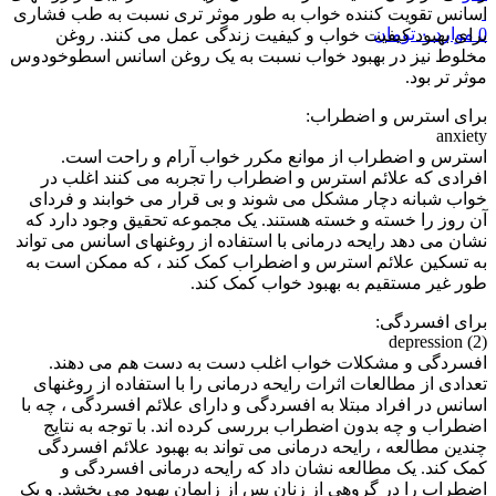
اسانس تقویت کننده خواب به طور موثر تری نسبت به طب فشاری
0
موارد
۰
تومان
برای بهبود کیفیت خواب و کیفیت زندگی عمل می کنند. روغن
مخلوط نیز در بهبود خواب نسبت به یک روغن اسانس اسطوخودوس
موثر تر بود.
برای استرس و اضطراب:
anxiety
استرس و اضطراب از موانع مکرر خواب آرام و راحت است.
افرادی که علائم استرس و اضطراب را تجربه می کنند اغلب در
خواب شبانه دچار مشکل می شوند و بی قرار می خوابند و فردای
آن روز را خسته و خسته هستند. یک مجموعه تحقیق وجود دارد که
نشان می دهد رایحه درمانی با استفاده از روغنهای اسانس می تواند
به تسکین علائم استرس و اضطراب کمک کند ، که ممکن است به
طور غیر مستقیم به بهبود خواب کمک کند.
برای افسردگی:
depression (2)
افسردگی و مشکلات خواب اغلب دست به دست هم می دهند.
تعدادی از مطالعات اثرات رایحه درمانی را با استفاده از روغنهای
اسانس در افراد مبتلا به افسردگی و دارای علائم افسردگی ، چه با
اضطراب و چه بدون اضطراب بررسی کرده اند. با توجه به نتایج
چندین مطالعه ، رایحه درمانی می تواند به بهبود علائم افسردگی
کمک کند. یک مطالعه نشان داد که رایحه درمانی افسردگی و
اضطراب را در گروهی از زنان پس از زایمان بهبود می بخشد. و یک