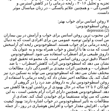
تجزیه و تحلیل ۲۰۱۶ ، رایحه درمانی را در کاهش استرس و
افسردگی – و همچنین علائم یائسگی – در زنان میانسال موثر
دانست.
۷ روغن اسانس برای خواب بهتر:
روغن اسطوخودوس:
depression (2)
این محبوب ترین روغن اسانس برای خواب و آرامش در بین بیماران
من است و اولین توصیه عمومی من برای افرادی است که به دنبال
رایحه درمانی برای خواب هستند. اسطوخودوس رایحه ای آرامبخش
است که مدت ها با آرامش و خواب همراه بوده و به عنوان یک
داروی طبیعی برای اضطراب استفاده می شود. اسطوخودوس
احتمالاً دقیق ترین روغن اسانس است. یک مجموعه تحقیق قوی
نشان می دهد که اسطوخودوس اثرات کاهش اضطراب – یا ضد
اضطراب – و همچنین اثرات مفیدی بر افسردگی دارد. مطالعات
مختلف نشان می دهد که اسطوخودوس می تواند به تسکین درد نیز
کمک کند. یک مطالعه اخیر نشان داد که رایحه درمانی با استفاده از
روغن اسطوخودوس نیاز به داروهای ضد درد را در گروهی از
کودکان ۶ تا ۱۲ ساله در حال بهبودی از برداشتن لوزه ها کاهش می
دهد. اسطوخودوس همچنین دارای اثرات آرام بخشی است ، به این
معنی که می تواند مستقیماً برای خوابیدن کمک کند. تعدادی از
مطالعات به تأثیر اسطوخودوس در خواب اشاره دارند: بهبود کیفیت
خواب ، افزایش مقدار خواب و افزایش هوشیاری در روز ، از جمله
در افراد مبتلا به بی خوابی.