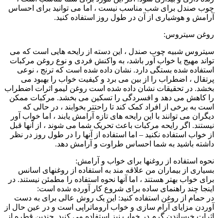
چوب صندل برای شب مناسب نیست ، اما می توانید برای احساس
آرامش و هوشیاری از آن در طول روز استفاده کنید.
روغن سیتروس:
سیتروس شبیه چوب صندل ، این دسته از رایحه هایی است که می
تواند مهیج یا خواب آور باشد، به واکنش فردی و نوع روغن مرکبات
استفاده شده بستگی دارد. نشان داده شده است که ترنج ، نوعی
پرتقال ، اضطراب را از بین می برد و کیفیت خواب را بهبود می
بخشد. در تحقیقات نشان داده شده است روغن لیمو اثرات اضطراب
را کاهش می دهد و افسردگی را تسکین می بخشد. مرکبات ممکن
است به برخی از افراد کمک کند تا راحتتر بخوابند ، در حالی که
دیگران می توانند با این رایحه های تازه آرامش یابند ، اما خواب آور
نیستند. اگر رایحه مرکبات باعث تحریک شما می شوند ، از آنها قبل
از خواب استفاده نکنید – اما استفاده از آنها را در طول روز در نظر
داشته باشید به شما احساس طراوت و آرامش دهد.
نحوه استفاده از روغنها برای خواب و آرامش:
بسیاری از بیماران من علاقه مند به استفاده از روغنهای اسانس
برای خواب بهتر هستند ، اما آنها نحوه استفاده را مطمئن نیستند. در
اینجا چند راهنمای ساده برای شروع کار آورده شده است:
در حمام از روغن استفاده کنید: این یک روش عالی برای به دست
آوردن مزایای آرام سازی و خواب آروماتراپی است و در عین حال از
اثرات خیساندن گرم در خواب نیز استفاده می کنید. چندین قطره از