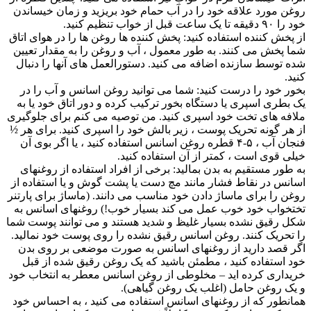
روغن مورد علاقه خود را در آب حمام خود بریزید و زمان خیساندن
خود را ۹۰ دقیقه تا یک ساعت قبل از خواب تنظیم کنید.
از پخش کننده استفاده کنید: پخش کننده ها روغن ها را در هوای اتاق
شما پخش می کنند. به طور معمول ، آب و روغن را به مقدار تعیین
شده توسط سازنده اضافه می کنید. دستورالعمل های آنها را دنبال
کنید.
بخور خود را درست کنید: شما می توانید روغن اسانس و آب را در
یک بطری اسپری یا دستگاه بخور ترکیب کرده و دور اتاق خود یا به
ملافه های تخت خود اسپری کنید. من توصیه می کنم برای جلوگیری
از هر گونه تحریک پوست ، زیر بالش خود را اسپری کنید. برای هر ½
فنجان آب ، ۵-۴ قطره روغن اسانس استفاده کنید ، یا اگر بوی آن
خیلی قوی است ، کمتر از آن استفاده کنید.
به طور مستقیم به بدن بمالید: برخی از افراد استفاده از روغنهای
اسانس در نقاط فشار مانند مچ دست یا پشت گوش و یا استفاده از
روغن را برای ماساژ دادن خود مناسب می دانند. (ماساژ برای پارتنر
تختخواب خود خوب عمل می کند بسیار خوب!) روغنهای اسانس به
شکل رقیق نشده بسیار غلیظ و شدید هستند و می توانند پوست شما
را تحریک کنند. روغن اسانس رقیق نشده را روی پوست خود نمالید.
اگر قصد دارید از روغنهای اسانس به صورت موضعی بر روی بدن
خود استفاده کنید ، مطمئن باشید که یک روغن رقیق شده از قبل
خریداری کرده اید – مخلوطی از روغن اسانس معطر به انتخاب خود
و یک روغن حامل (اغلب یک روغن گیاهی).
همانطور که از روغنهای اسانس استفاده می کنید ، به احساس خود