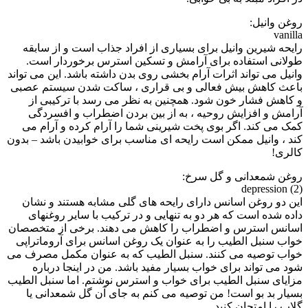
روغن وانیل:
vanilla
رایحه شیرین وانیل برای بسیاری از افراد جذاب است و از سابقه
طولانی استفاده برای آرامش و تسکین استرس برخوردار است.
وانیل می تواند اثرات آرام بخشی روی بدن داشته باشد. این می تواند
باعث کاهش بیش فعالی و بی قراری ، ساکت شدن سیستم عصبی
و کاهش فشار خون شود. همچنین به نظر می رسد با ترکیبی از
آرامش و افزایش روحیه ، به از بین بردن اضطراب و افسردگی
کمک می کند. اگر بوی پخت شیرینی شما را آرام کرده و آرام می
کند ، وانیل ممکن است رایحه ای مناسب برای خوابیدن باشد – بدون
کالری!
روغن شمعدانی و گل سرخ:
depression (2)
این دو روغن اسانس دارای رایحه های گلی مشابه هستند و نشان
داده شده است که هر دو به تنهایی و در ترکیب با سایر روغنهای
اسانس استرس و اضطراب را کاهش می دهند. برخی از متخصصان
خواب سنبل الطیب را به عنوان یک روغن اسانس برای آروماتراپی
خواب توصیه می کنند. سنبل الطیب که به عنوان مکمل مصرف می
شود می تواند برای خواب بسیار مفید باشد. من در اینجا درباره
مزایای سنبل الطیب برای خواب و استرس نوشتم. اما سنبل الطیب
بسیار بد بو است! من توصیه می کنم به جای آن گل شمعدانی یا
گلاب را امتحان کنید.