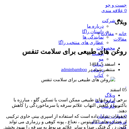
جست و جو
0
علاقه مندی
شرکت
وبلاگ
درباره ما
داستان راگا
خانه
»
مقالات
»
نمایندگی ها
مقالات
عطاری های منتخب راگا
محصولات
روغن های طبیعی برای سلامت تنفس
پوست
مو
اسفند 5, 1401
زیبایی
منتشر شده در
adminbamboo
درمانی
کتاب
05
اسفند
وبلاگ
برخی از روغنهای طبیعی ممکن است با تسکین گلو ، مبارزه با
تماس با ما
باکتریها و کاهش التهاب علائم سرفه یا سرماخوردگی را کاهش
فارسی
دهند.
0
موارد
۰
تومان
تحقیقات نشان داده است که استفاده از اسپری بینی حاوی ترکیبی
ورود / فرم ثبت نام
از عصاره های اکالیپتوس ، نعناع ، پونه کوهی و رزماری می تواند
منو
گلودرد ، گرفتگی صدا و سایر علائم مربوط به سرفه را بهبود بخشد.