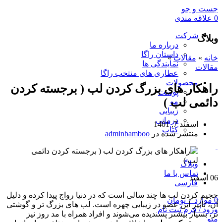
جست و جو
0
علاقه مندی
شرکت
وبلاگ
درباره ما
داستان راگا
خانه
»
مقالات
»
نمایندگی ها
مقالات
عطاری های منتخب راگا
محصولات
راهکار های بزرگ کردن لب ( برجسته کردن
پوست
دائمی لب )
مو
زیبایی
درمانی
اسفند 7, 1401
کتاب
منتشر شده در
adminbamboo
وبلاگ
تماس با ما
06
اسفند
فارسی
حجیم کردن لب ها چند سالی است که در دنیا رواج پیدا کرده و دلیل
0
موارد
۰
تومان
آن، تأثیر این عضو در زیبایی چهره است. لب های بزرگ تر و گوشتی
ورود / فرم ثبت نام
تر، بسیار بیشتر پسندیده می‌شوند و افراد همراه با مد روز نیز
منو