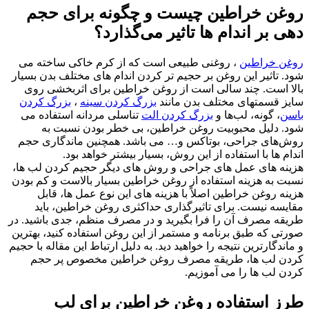
روغن خراطین چیست و چگونه برای حجم
دهی بر اندام ها تاثیر می‌گذارد؟
روغن خراطین
، روغنی طبیعی است که از کرم خاکی ساخته می
شود. تاثیر این روغن بر حجیم تر کردن اندام های مختلف بدن بسیار
بالا است. چند سالی است از روغن خراطین برای اثربخشی روی
سایز قسمتهای مختلف بدن مانند
بزرگ کردن سینه
،
بزرگ کردن
باسن
، گونه، لب‌ها و
بزرگ کردن الت
تناسلی مردانه استفاده می
شود. دلیل محبوبیت روغن خراطین، بی خطر بودن نسبت به
روش‌های جراحی، بوتاکس و… می باشد. همچنین ماندگاری حجم
اندام ها با استفاده از این روش، بسیار بیشتر خواهد بود.
هزینه های عمل های جراحی و روش های دیگر حجیم کردن لب ها،
نسبت به هزینه استفاده از روغن خراطین بسیار بالاست و کم بودن
هزینه روغن خراطین اصلاً با هزینه های این نوع عمل ها، قابل
مقایسه نیست. برای تاثیرگذاری حداکثری روغن خراطین، باید
طریقه مصرف آن را فرا بگیرید و در مصرف منظم، جدی باشید. در
صورتی که طبق برنامه و مستمر از این روغن استفاده کنید، بهترین
و ماندگارترین نتیجه را خواهید دید. به دلیل ارتباط این مقاله با حجیم
کردن لب ها، طریقه مصرف روغن خراطین مخصوص پر حجم
کردن لب ها را می آموزیم.
طرز استفاده روغن خراطین برای لب